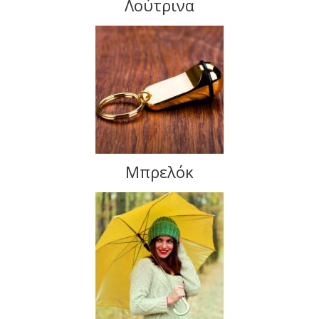
Λούτρινα
Μπρελόκ