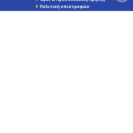
Πολιτική επιστροφών
Ασφάλεια συναλλαγών
Επικοινωνήστε μαζί μας
Χάρτης Ιστότοπου
Find us on Facebook
Καγιάφας
Newsletter
Εγγραφείτε στο newsletter μας για να
μαθαίνετε πρώτοι τις προσφορές και τα νέα