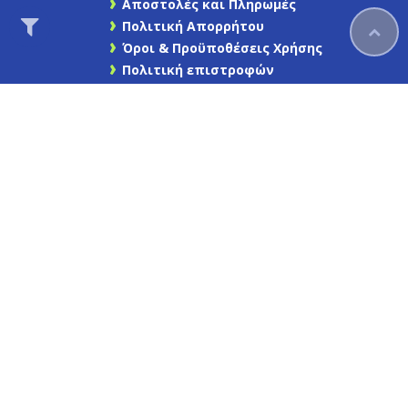
Αποστολές και Πληρωμές
Πολιτική Απορρήτου
Όροι & Προϋποθέσεις Χρήσης
Πολιτική επιστροφών
Ασφάλεια συναλλαγών
Επικοινωνήστε μαζί μας
Χάρτης Ιστότοπου
Find us on Facebook
Καγιάφας
Newsletter