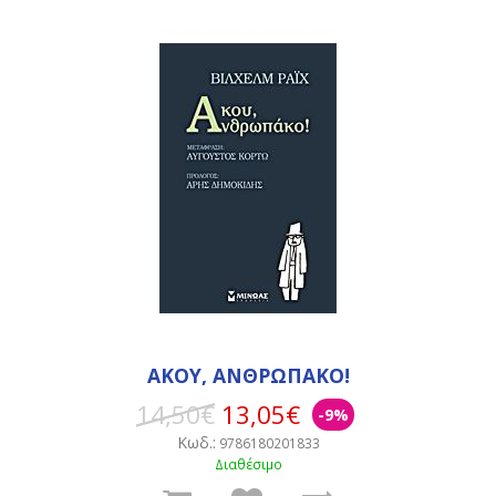
ΑΚΟΥ, ΑΝΘΡΩΠΑΚΟ!
14,50€
13,05€
-9%
Κωδ.:
9786180201833
Διαθέσιμο