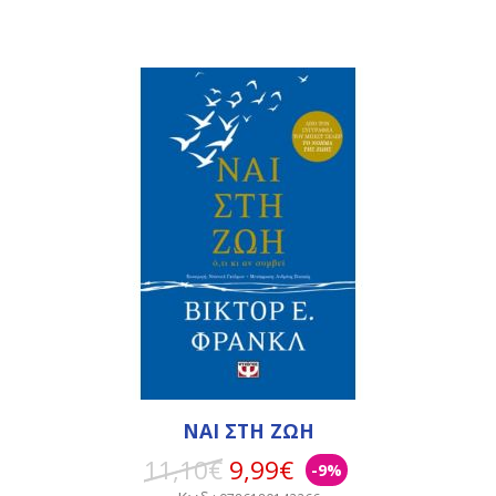
ΝΑΙ ΣΤΗ ΖΩΗ
11,10€
9,99€
-9%