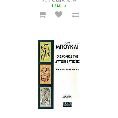
Κωδ.:
9786180142266
1-3 Μέρες