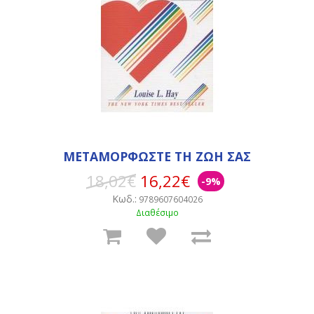
ΜΕΤΑΜΟΡΦΩΣΤΕ ΤΗ ΖΩΗ ΣΑΣ
18,02€
16,22€
-9%
Κωδ.:
9789607604026
Διαθέσιμο