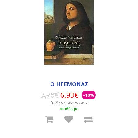
Ο ΗΓΕΜΟΝΑΣ
7,70€
6,93€
-10%
Κωδ.:
9789602939451
Διαθέσιμο