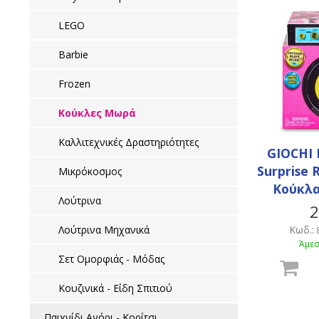
LEGO
Barbie
Frozen
Κούκλες Μωρά
Καλλιτεχνικές Δραστηριότητες
GIOCHI 
Surprise 
Μικρόκοσμος
Κούκλα
Λούτρινα
2
Λούτρινα Μηχανικά
Κωδ.:
Άμεσ
Σετ Ομορφιάς - Μόδας
Κουζινικά - Είδη Σπιτιού
Παιχνίδι Αγόρι - Κορίτσι