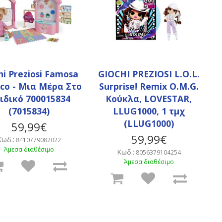
hi Preziosi Famosa
GIOCHI PREZIOSI L.O.L.
co - Μια Μέρα Στο
Surprise! Remix O.M.G.
ιδικό 700015834
Κούκλα, LOVESTAR,
(7015834)
LLUG1000, 1 τμχ
(LLUG1000)
59,99€
59,99€
Κωδ.:
8410779082022
Άμεσα διαθέσιμο
Κωδ.:
8056379104254
Άμεσα διαθέσιμο