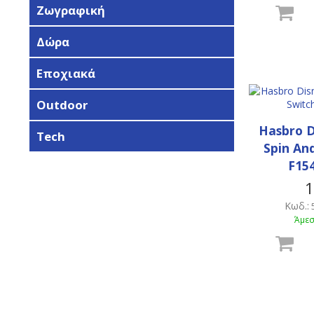
Ζωγραφική
Δώρα
Εποχιακά
Outdoor
Hasbro D
Tech
Spin And
F154
1
Κωδ.:
Άμεσ