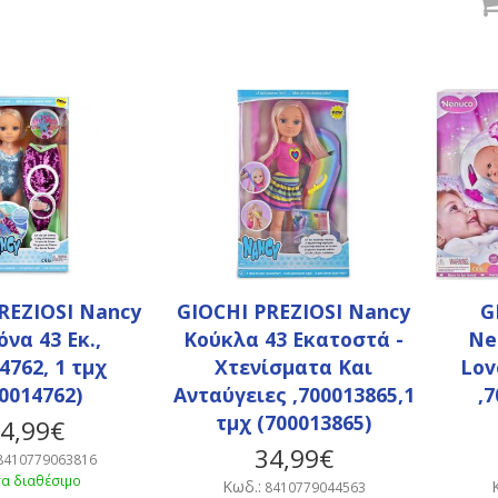
REZIOSI Nancy
GIOCHI PREZIOSI Nancy
G
να 43 Εκ.,
Κούκλα 43 Εκατοστά -
Ne
4762, 1 τμχ
Χτενίσματα Και
Lov
0014762)
Ανταύγειες ,700013865,1
,
τμχ (700013865)
4,99€
34,99€
8410779063816
α διαθέσιμο
Κωδ.:
8410779044563