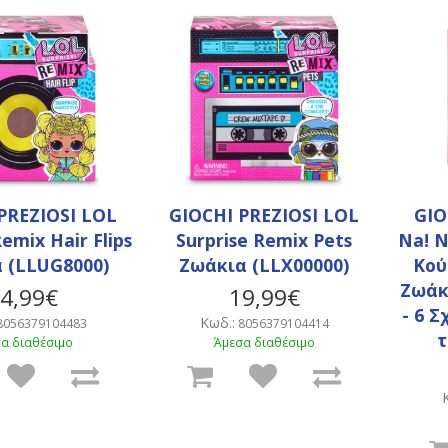
PREZIOSI LOL
GIOCHI PREZIOSI LOL
GIO
Remix Hair Flips
Surprise Remix Pets
Na! N
 (LLUG8000)
Ζωάκια (LLX00000)
Κού
Ζωάκ
4,99€
19,99€
- 6 Σ
Κωδ.:
8056379104483
8056379104414
τ
α διαθέσιμο
Άμεσα διαθέσιμο