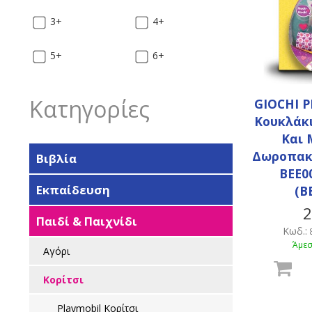
3+
4+
5+
6+
Κατηγορίες
GIOCHI PR
Κουκλάκ
Και
Δωροπακέ
Βιβλία
BEE00
Εκπαίδευση
(B
2
Παιδί & Παιχνίδι
Κωδ.:
Άμεσ
Αγόρι
Κορίτσι
Playmobil Κορίτσι