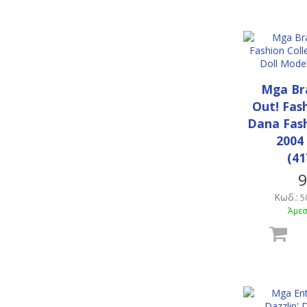
Mga Br
Out! Fas
Dana Fash
2004
(41
9
Κωδ.:
5
Άμεσ