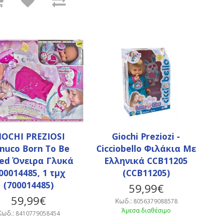
IOCHI PREZIOSI
Giochi Preziozi -
nuco Born To Be
Cicciobello Φιλάκια Με
ed Όνειρα Γλυκά
Ελληνικά CCB11205
700014485, 1 τμχ
(CCB11205)
(700014485)
59,99€
59,99€
Κωδ.:
8056379088578
Άμεσα διαθέσιμο
Κωδ.:
8410779058454