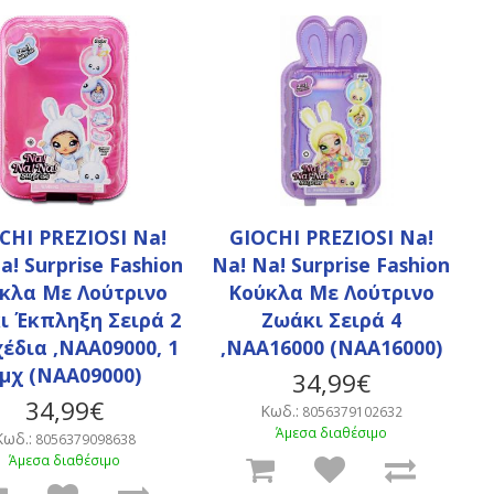
CHI PREZIOSI Na!
GIOCHI PREZIOSI Na!
a! Surprise Fashion
Na! Na! Surprise Fashion
κλα Με Λούτρινο
Κούκλα Με Λούτρινο
ι Έκπληξη Σειρά 2
Ζωάκι Σειρά 4
χέδια ,NAA09000, 1
,NAA16000 (NAA16000)
μχ (NAA09000)
34,99€
34,99€
Κωδ.:
8056379102632
Άμεσα διαθέσιμο
Κωδ.:
8056379098638
Άμεσα διαθέσιμο