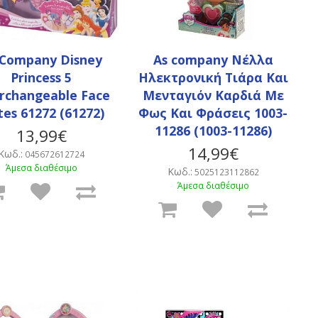
 Company Disney
As company Νέλλα
Princess 5
Ηλεκτρονική Τιάρα Και
erchangeable Face
Μενταγιόν Καρδιά Με
tes 61272 (61272)
Φως Και Φράσεις 1003-
11286 (1003-11286)
13,99€
14,99€
Κωδ.:
045672612724
Άμεσα διαθέσιμο
Κωδ.:
5025123112862
Άμεσα διαθέσιμο