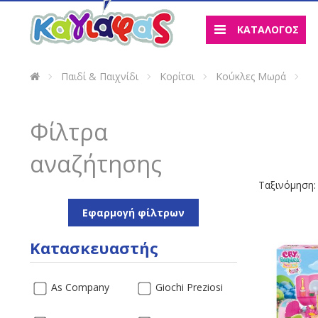
ΚΑΤΑΛΟΓΟΣ
Παιδί & Παιχνίδι
Κορίτσι
Κούκλες Μωρά
Φίλτρα
αναζήτησης
Ταξινόμηση:
Εφαρμογή φίλτρων
Κατασκευαστής
As Company
Giochi Preziosi