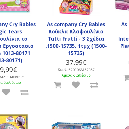
ny Cry Babies
As company Cry Babies
As
ic Tears
Κούκλα Κλαψουλίνια
ουλίνια το
Tutti Frutti - 3 Σχέδια
Int
ο Εργοστάσιο
,1500-15735, 1τμχ (1500-
Pla
a 1013-80171
15735)
13-80171)
37,99€
9,99€
Κωδ.:
5203068157357
Άμεσα διαθέσιμο
8421134080171
α διαθέσιμο