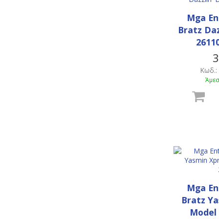
Mga En
Bratz Daz
26110
3
Κωδ.:
Άμεσ
Mga En
Bratz Ya
Model 