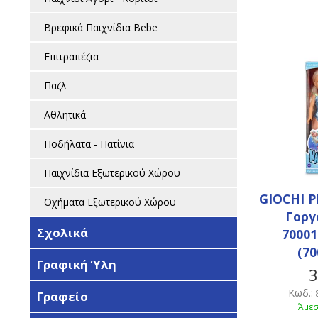
Βρεφικά Παιχνίδια Bebe
Επιτραπέζια
Παζλ
Αθλητικά
Ποδήλατα - Πατίνια
Παιχνίδια Εξωτερικού Χώρου
GIOCHI P
Οχήματα Εξωτερικού Χώρου
Γοργό
Σχολικά
70001
(70
Γραφική Ύλη
3
Κωδ.:
Γραφείο
Άμεσ