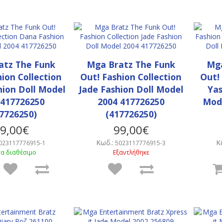
atz The Funk
Mga Bratz The Funk
Mga
hion Collection
Out! Fashion Collection
Out!
ion Doll Model
Jade Fashion Doll Model
Yas
 417726250
2004 417726250
Mode
7726250)
(417726250)
9,00€
99,00€
Κωδ.:
Κ
023117776915-1
5023117776915-3
α διαθέσιμο
Εξαντλήθηκε