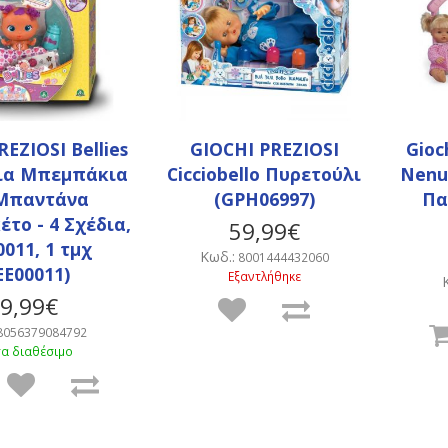
EZIOSI Bellies
GIOCHI PREZIOSI
Gioc
ια Μπεμπάκια
Cicciobello Πυρετούλι
Nenu
 Μπαντάνα
(GPH06997)
Πα
το - 4 Σχέδια,
59,99€
011, 1 τμχ
Κωδ.:
8001444432060
EE00011)
Εξαντλήθηκε
9,99€
8056379084792
α διαθέσιμο