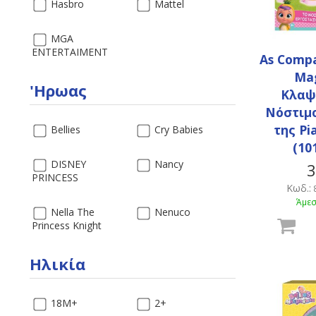
Hasbro
Mattel
MGA
ENTERTAIMENT
As Compa
Mag
'Ηρωας
Κλαψ
Νόστιμ
της Pi
Bellies
Cry Babies
(10
DISNEY
Nancy
3
PRINCESS
Κωδ.:
Άμεσ
Nella The
Nenuco
Princess Knight
Ηλικία
18Μ+
2+