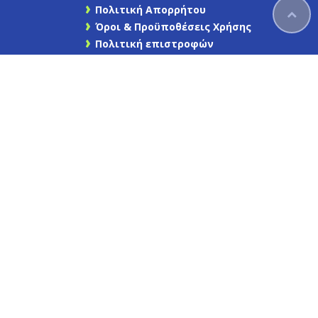
Πολιτική Απορρήτου
Όροι & Προϋποθέσεις Χρήσης
Πολιτική επιστροφών
Ασφάλεια συναλλαγών
Επικοινωνήστε μαζί μας
Χάρτης Ιστότοπου
Find us on Facebook
Καγιάφας
Newsletter