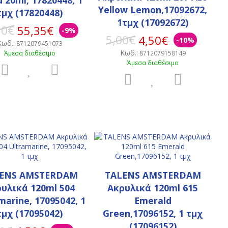
Yellow Lemon,17092672,
τμχ (17820448)
1τμχ (17092672)
50€
55,35€
-9%
5,00€
4,50€
-10%
Κωδ.:
8712079451073
Κωδ.:
Άμεσα διαθέσιμο
8712079158149
Άμεσα διαθέσιμο
ENS AMSTERDAΜ
TALENS AMSTERDAΜ
υλικά 120ml 504
Ακρυλικά 120ml 615
marine, 17095042, 1
Emerald
τμχ (17095042)
Green,17096152, 1 τμχ
(17096152)