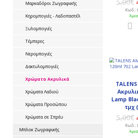
5,00€
Μαρκαδόροι Ζωγραφικής
Κωδ.:
Κηρομπογιές - Λαδοπαστέλ
Άμεσ
Ξυλομπογιές
Τέμπερες
Νερομπογιές
Δακτυλομπογιές
Χρώματα Ακρυλικά
TALENS
Ακρυλι
Χρώματα Λαδιού
Lamp Blac
Χρώματα Προσώπου
τμχ 
5,00€
Χρώματα σε Σπρέυ
Κωδ.:
Μπλοκ Ζωγραφικής
Άμεσ