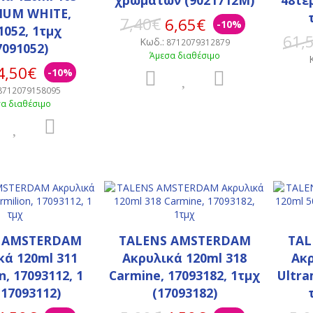
IUM WHITE,
7,40€
6,65€
-10%
1052, 1τμχ
61,
Κωδ.:
8712079312879
7091052)
Άμεσα διαθέσιμο
4,50€
-10%
8712079158095
α διαθέσιμο
 AMSTERDAΜ
TALENS AMSTERDAΜ
TAL
κά 120ml 311
Ακρυλικά 120ml 318
Ακρ
n, 17093112, 1
Carmine, 17093182, 1τμχ
Ultra
(17093112)
(17093182)