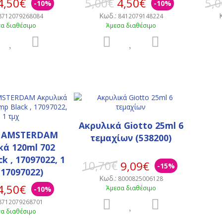
4,50€
5,00€
4,50€
5,
-10%
-10%
Κωδ.:
8712079268084
8412079148224
α διαθέσιμο
Άμεσα διαθέσιμο
Ακρυλικά Giotto 25ml 6
 AMSTERDAΜ
τεμαχίων (538200)
κά 120ml 702
k , 17097022, 1
10,70€
9,09€
-15%
(17097022)
Κωδ.:
8000825006128
4,50€
Άμεσα διαθέσιμο
-10%
8712079268701
α διαθέσιμο