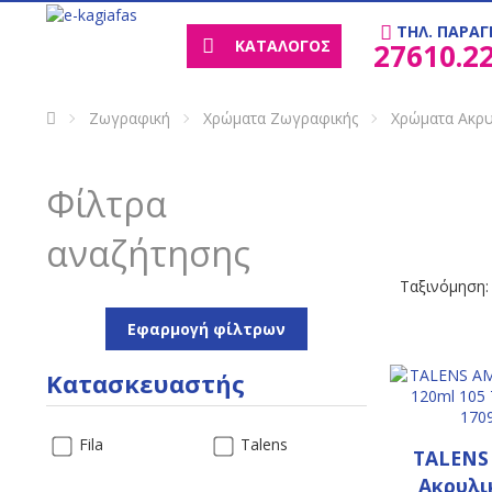
ΤΗΛ. ΠΑΡΑΓ
ΚΑΤΑΛΟΓΟΣ
27610.2
Ζωγραφική
Χρώματα Ζωγραφικής
Χρώματα Ακρυ
Φίλτρα
αναζήτησης
Ταξινόμηση:
Εφαρμογή φίλτρων
Κατασκευαστής
Fila
Talens
TALENS
Ακρυλι