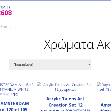
ΓΕΛΙΕΣ
2608
λικά
Χρώματα Ακ
Acrylic Talens Art
 AMSTERDAΜ
Creation Set 12
Amst
κά 120ml 105
χρωμάτων (9021712M)
48τεμ