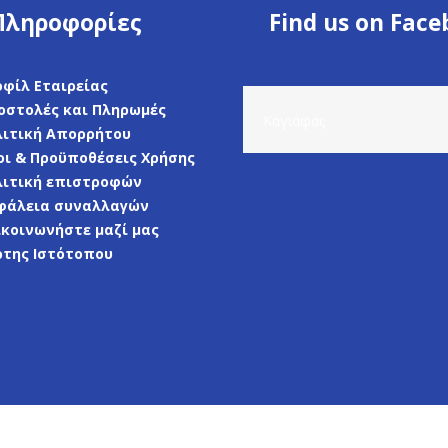
Πληροφορίες
Find us on Fac
οφίλ Εταιρείας
οστολές και Πληρωμές
Καγιάφας
λιτική Απορρήτου
οι & Προϋποθέσεις Χρήσης
λιτική επιστροφών
φάλεια συναλλαγών
ικοινωνήστε μαζί μας
ρτης Ιστότοπου