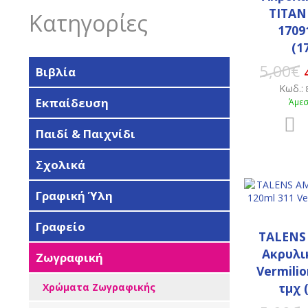
TITAN
Κατηγορίες
1709
(1
5,00€
Βιβλία
Κωδ.:
Εκπαίδευση
Άμεσ
Παιδί & Παιχνίδι
Σχολικά
Γραφική Ύλη
Γραφείο
TALENS
Ακρυλι
Ζωγραφική
Vermilio
τμχ 
Χρώματα Ζωγραφικής