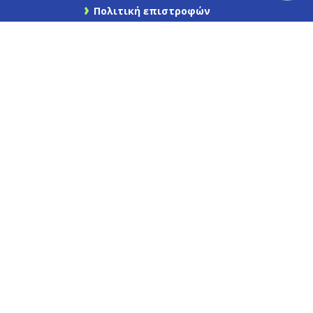
Πολιτική επιστροφών
Ασφάλεια συναλλαγών
Επικοινωνήστε μαζί μας
Χάρτης Ιστότοπου
Find us on Facebook
Καγιάφας
Newsletter
Εγγραφείτε στο newsletter μας για να
μαθαίνετε πρώτοι τις προσφορές και τα νέα