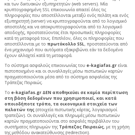
και των δικτυακών εξυπηρετητών (web servers). Μία
κρυπτογραφημένη SSL επικοινωνία απαιτεί όλες τις
πληροφορίες που αποστέλλονται μεταξύ ενός πελάτη και ενός
εξυπηρετητή (server) να κρυπτογραφούνται από το λογισμικό
αποστολής και να αποκρυπτογραφούνται από το λογισμικό
αποδοχής, προστατεύοντας έτσι προσωπικές πληροφορίες
κατά τη μεταφορά τους. Επιπλέον, όλες οι πληροφορίες που
αποστέλλονται με το
πρωτόκολλο SSL
, προστατεύονται από
ένα μηχανισμό που αυτόματα εξακριβώνει εάν τα δεδομένα
έχουν αλλαχτεί κατά τη μεταφορά.
Το σύστημα ασφαλούς επικοινωνίας του
e-kagiafas.gr
είναι
πιστοποιημένο και οι συναλλαγές μέσω πιστωτικών καρτών
πραγματοποιούνται μέσα από το σύστημα ασφαλείας της
Τράπεζας Πειραιώς.
Το
e-kagiafas.gr ΔΕΝ αποθηκεύει σε καμία περίπτωση
στη βάση δεδομένων που χρησιμοποιεί, και κατά
οποιοδήποτε τρόπο, τα οικονομικά στοιχεία των
πελατών της
(στοιχεία πιστωτικής κάρτας, λογαριασμοί
τραπεζών). Οι συναλλαγές και πληρωμές μέσω πιστωτικών
καρτών πραγματοποιούνται στο ασφαλές περιβάλλον του
συστήματος πληρωμών της
Τράπεζας Πειραιώς
, με τη χρήση
της μεθόδου ανακατεύθυνσης (redirection).