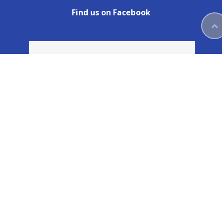
Find us on Facebook
Καγιάφας
Newsletter
Εγγραφείτε στο newsletter μας για να
μαθαίνετε πρώτοι τις προσφορές και τα νέα
μας προϊόντα!